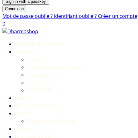
Sign in with a passkey
Connexion
Mot de passe oublié ?
Identifiant oublié ?
Créer un compte
0
Boutique du Dharma
Compte
Panier
Rechercher la boutique
Connexion
Contact Us
My Wishlist
Mala
Bijoux & Accessoires
Fabrics
Support de sadhana
encens
Drapeaux de prière