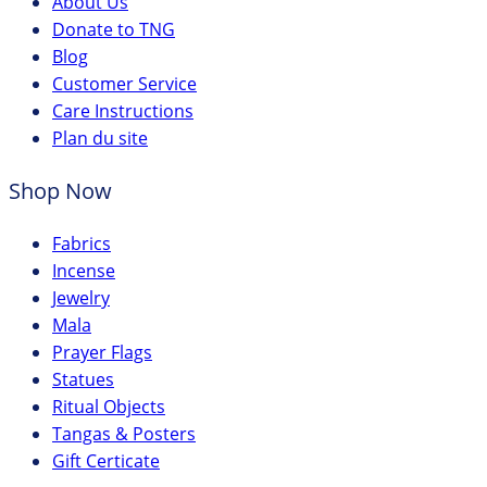
About Us
Donate to TNG
Blog
Customer Service
Care Instructions
Plan du site
Shop Now
Fabrics
Incense
Jewelry
Mala
Prayer Flags
Statues
Ritual Objects
Tangas & Posters
Gift Certicate