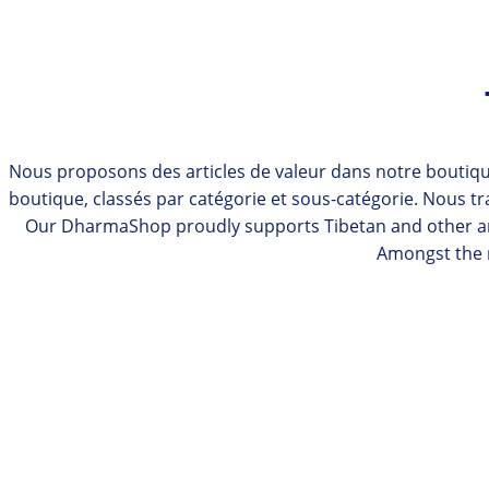
Nous proposons des articles de valeur dans notre boutiqu
boutique, classés par catégorie et sous-catégorie. Nous t
Our DharmaShop proudly supports Tibetan and other art
Amongst the m
MALAS
Slide
FABRICS
INCENSE
PRAYER FLAGS
STATUES
RITUAL OBJECTS
THANGKAS