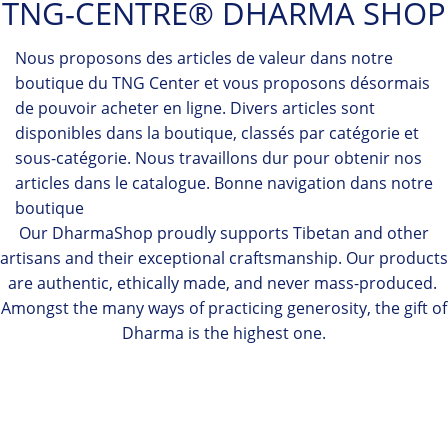
TNG-CENTRE® DHARMA SHOP
Nous proposons des articles de valeur dans notre
boutique du TNG Center et vous proposons désormais
de pouvoir acheter en ligne. Divers articles sont
disponibles dans la boutique, classés par catégorie et
sous-catégorie. Nous travaillons dur pour obtenir nos
articles dans le catalogue. Bonne navigation dans notre
boutique
Our DharmaShop proudly supports Tibetan and other
artisans and their exceptional craftsmanship. Our products
are authentic, ethically made, and never mass-produced.
Amongst the many ways of practicing generosity, the gift of
Dharma is the highest one.
MALAS
Slide
FABRICS
INCENSE
PRAYER FLAGS
STATUES
RITUAL OBJECTS
THANGKAS